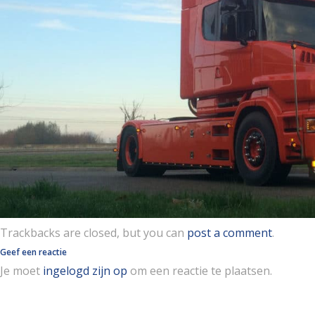
Trackbacks are closed, but you can
post a comment
.
Geef een reactie
Je moet
ingelogd zijn op
om een reactie te plaatsen.