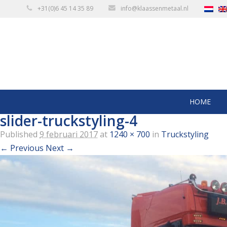
+31(0)6 45 14 35 89
info@klaassenmetaal.nl
HOME
slider-truckstyling-4
Published
9 februari 2017
at
1240 × 700
in
Truckstyling
← Previous
Next →