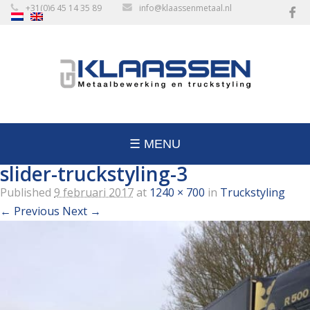
+31(0)6 45 14 35 89
info@klaassenmetaal.nl
☰ MENU
slider-truckstyling-3
Published
9 februari 2017
at
1240 × 700
in
Truckstyling
← Previous
Next →