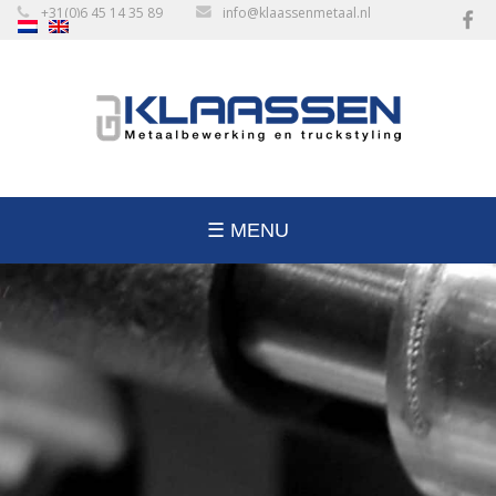
+31(0)6 45 14 35 89
info@klaassenmetaal.nl
☰ MENU