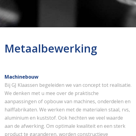
Metaalbewerking
Machinebouw
Bij GJ Klaassen begeleiden we van concept tot realisatie.
We denken met u mee over de praktische
aanpassingen of opbouw van machines, onderdelen en
halffabrikaten. We werken met de materialen staal, rvs,
aluminium en kuststof. Ook hechten we veel waarde
aan de afwerking. Om optimale kwaliteit en een sterk
product te garanderen, worden constructieve