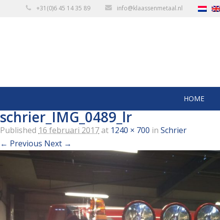
+31(0)6 45 14 35 89
info@klaassenmetaal.nl
HOME
schrier_IMG_0489_lr
Published
16 februari 2017
at
1240 × 700
in
Schrier
← Previous
Next →