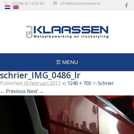
+31(0)6 45 14 35 89
info@klaassenmetaal.nl
☰ MENU
schrier_IMG_0486_lr
Published
16 februari 2017
at
1240 × 700
in
Schrier
← Previous
Next →