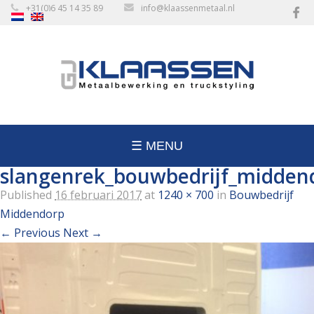
+31(0)6 45 14 35 89
info@klaassenmetaal.nl
☰ MENU
slangenrek_bouwbedrijf_midden
Published
16 februari 2017
at
1240 × 700
in
Bouwbedrijf
Middendorp
← Previous
Next →