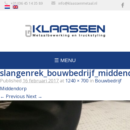
+31(0)6 45 14 35 89
info@klaassenmetaal.nl
☰ MENU
slangenrek_bouwbedrijf_midden
Published
16 februari 2017
at
1240 × 700
in
Bouwbedrijf
Middendorp
← Previous
Next →