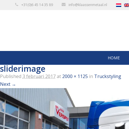
+31(0)6 45 14 35 89
info@klaassenmetaal.nl
HOME
sliderimage
Published
3 februari 2017
at
2000 × 1125
in
Truckstyling
Next →