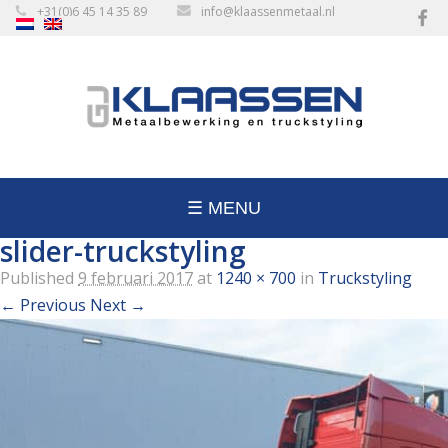
+31(0)6 45 14 35 89
info@klaassenmetaal.nl
☰ MENU
slider-truckstyling
Published
9 februari 2017
at
1240 × 700
in
Truckstyling
← Previous
Next →