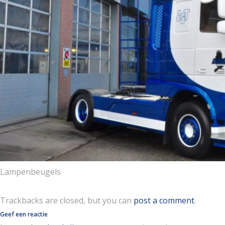
Lampenbeugels
Trackbacks are closed, but you can
post a comment
.
Geef een reactie