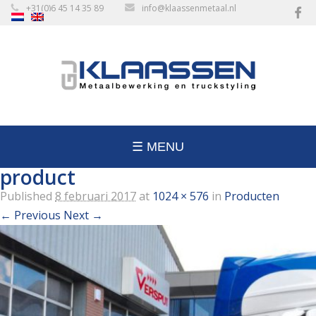
+31(0)6 45 14 35 89
info@klaassenmetaal.nl
☰ MENU
product
Published
8 februari 2017
at
1024 × 576
in
Producten
← Previous
Next →