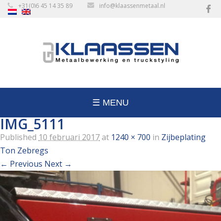
+31(0)6 45 14 35 89
info@klaassenmetaal.nl
☰ MENU
IMG_5111
Published
10 februari 2017
at
1240 × 700
in
Zijbeplating
Ton Zebregs
← Previous
Next →