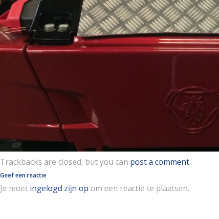
Trackbacks are closed, but you can
post a comment
.
Geef een reactie
Je moet
ingelogd zijn op
om een reactie te plaatsen.