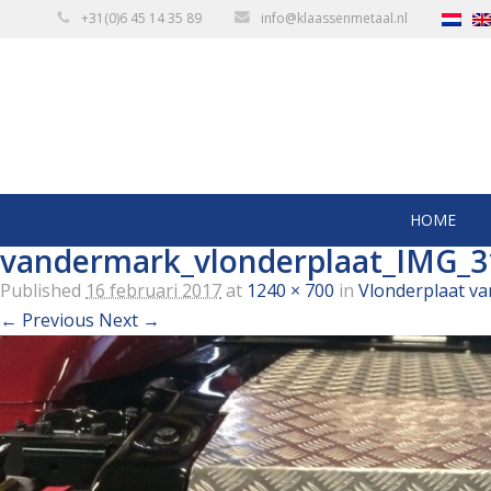
+31(0)6 45 14 35 89
info@klaassenmetaal.nl
HOME
vandermark_vlonderplaat_IMG_3
Published
16 februari 2017
at
1240 × 700
in
Vlonderplaat va
← Previous
Next →