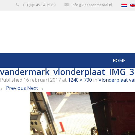
+31(0)6 45 14 35 89
info@klaassenmetaal.nl
HOME
vandermark_vlonderplaat_IMG_3
Published
16 februari 2017
at
1240 × 700
in
Vlonderplaat va
← Previous
Next →