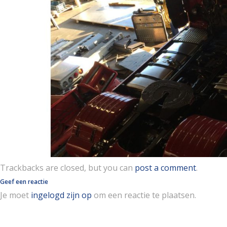
Trackbacks are closed, but you can
post a comment
.
Geef een reactie
Je moet
ingelogd zijn op
om een reactie te plaatsen.