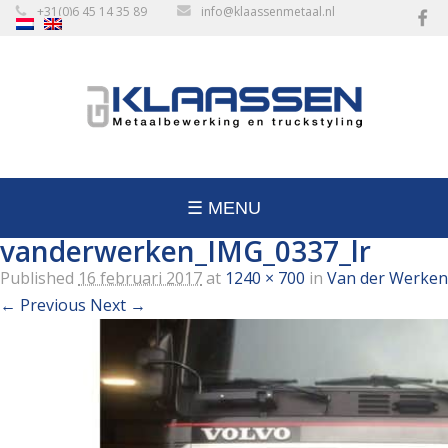
+31(0)6 45 14 35 89
info@klaassenmetaal.nl
☰ MENU
vanderwerken_IMG_0337_lr
Published
16 februari 2017
at
1240 × 700
in
Van der Werken
← Previous
Next →