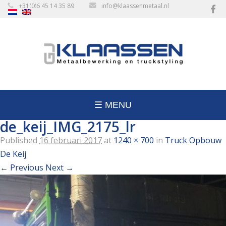
+31(0)6 45 14 35 89
info@klaassenmetaal.nl
☰ MENU
de_keij_IMG_2175_lr
Published
16 februari 2017
at
1240 × 700
in
Truck Opbouw
De Keij
← Previous
Next →