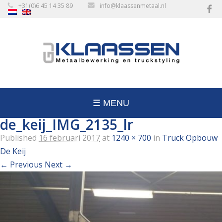
+31(0)6 45 14 35 89
info@klaassenmetaal.nl
☰ MENU
de_keij_IMG_2135_lr
Published
16 februari 2017
at
1240 × 700
in
Truck Opbouw
De Keij
← Previous
Next →