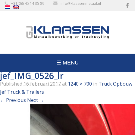
+31(0)6 45 14 35 89
info@klaassenmetaal.nl
☰ MENU
jef_IMG_0526_lr
Published
16 februari 2017
at
1240 × 700
in
Truck Opbouw
Jef Truck & Trailers
← Previous
Next →