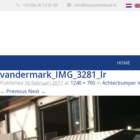
+31(0)6 45 14 35 89
info@klaassenmetaal.nl
HOME
vandermark_IMG_3281_lr
Published
16 februari 2017
at
1240 × 700
in
Achterbumper V
← Previous
Next →